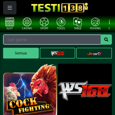
####
SLOT
CASINO
SPORT
TOGEL
TABLE
FISHING
COCK
Semua