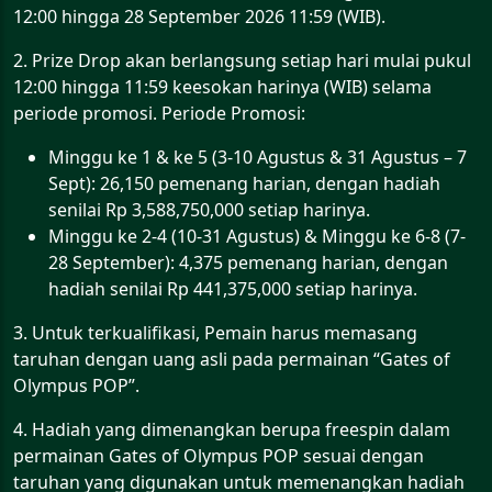
12:00 hingga 28 September 2026 11:59 (WIB).
2. Prize Drop akan berlangsung setiap hari mulai pukul
12:00 hingga 11:59 keesokan harinya (WIB) selama
periode promosi. Periode Promosi:
Minggu ke 1 & ke 5 (3-10 Agustus & 31 Agustus – 7
Sept): 26,150 pemenang harian, dengan hadiah
senilai Rp 3,588,750,000 setiap harinya.
Minggu ke 2-4 (10-31 Agustus) & Minggu ke 6-8 (7-
28 September): 4,375 pemenang harian, dengan
hadiah senilai Rp 441,375,000 setiap harinya.
3. Untuk terkualifikasi, Pemain harus memasang
taruhan dengan uang asli pada permainan “Gates of
Olympus POP”.
4. Hadiah yang dimenangkan berupa freespin dalam
permainan Gates of Olympus POP sesuai dengan
taruhan yang digunakan untuk memenangkan hadiah