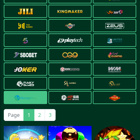
Page
1
2
3